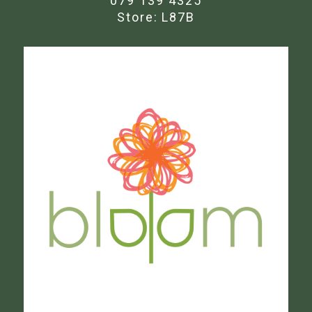
079 139 4325
Store:
L87B