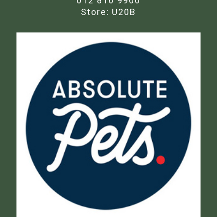
012 816 9900
Store:
U20B