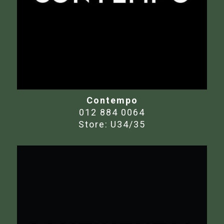
Contempo
012 884 0064
Store:
U34/35