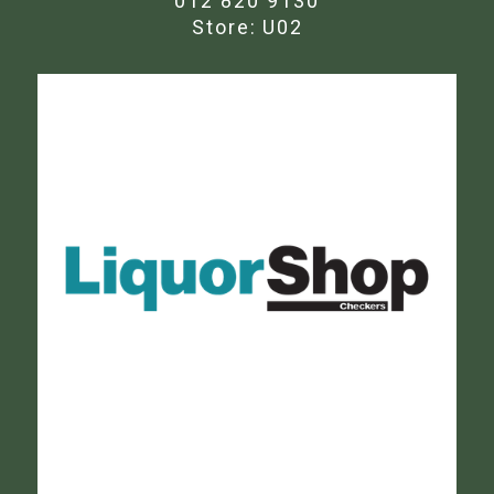
012 820 9130
Store:
U02