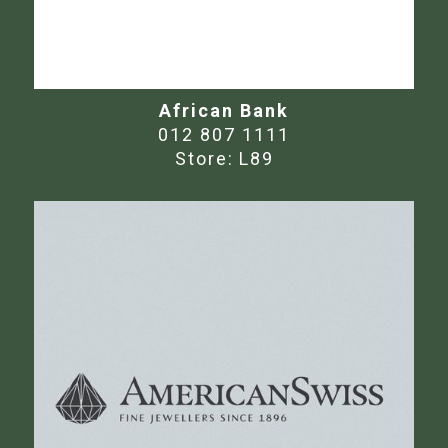
African Bank
012 807 1111
Store:
L89