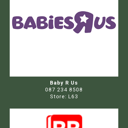
Baby R Us
087 234 8508
Store:
L63